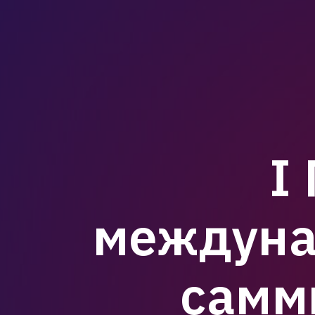
I
междуна
самм