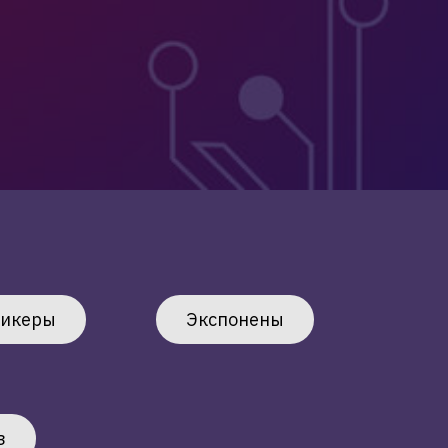
пикеры
Экспонены
з