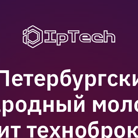
 Петербургск
родный мо
ит техноброк