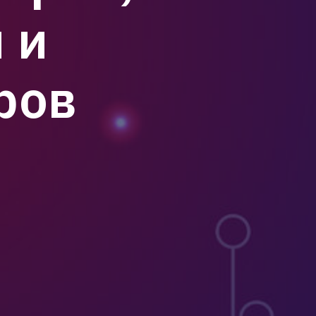
 и
ров