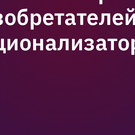
зобретателей
ционализато