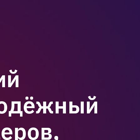
ий
лодёжный
еров,